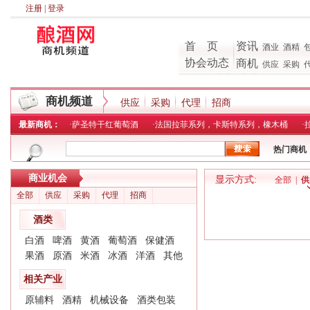
注册
|
登录
首 页
资讯
酒业
酒精
协会动态
商机
供应
采购
商机频道
供应
采购
代理
招商
最新商机：
·
萨圣特干红葡萄酒
·
法国拉菲系列，卡斯特系列，橡木桶
·
热门商机
商业机会
显示方式:
全部
|
供
全部
供应
采购
代理
招商
酒类
白酒
啤酒
黄酒
葡萄酒
保健酒
果酒
原酒
米酒
冰酒
洋酒
其他
相关产业
原辅料
酒精
机械设备
酒类包装