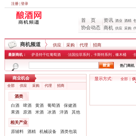
注册
|
登录
首 页
资讯
酒业
酒精
协会动态
商机
供应
采购
商机频道
供应
采购
代理
招商
最新商机：
·
萨圣特干红葡萄酒
·
法国拉菲系列，卡斯特系列，橡木桶
·
热门商机
商业机会
显示方式:
全部
|
供
全部
供应
采购
代理
招商
酒类
白酒
啤酒
黄酒
葡萄酒
保健酒
果酒
原酒
米酒
冰酒
洋酒
其他
相关产业
原辅料
酒精
机械设备
酒类包装