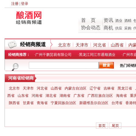
注册
|
登录
首 页
资讯
酒业
酒精
协会动态
商机
供应
采购
经销商频道
北京市
天津市
河北省
山西省
内
经销商推荐：
·
广州干鹏贸易有限公司
·
黑龙江同江市通顺酒业
·
广州市
热门经销
河南省经销商
北京市
天津市
河北省
山西省
内蒙古自治区
辽宁省
吉林省
黑龙江省
西省
山东省
河南省
湖北省
湖南省
广东省
广西壮族自治区
海南省
重
陕西省
甘肃省
青海省
宁夏回族自治区
新疆维吾尔自治区
台湾省
香港
首页
尾页