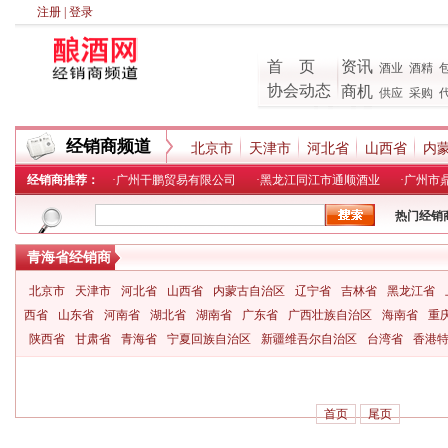
注册
|
登录
首 页
资讯
酒业
酒精
协会动态
商机
供应
采购
经销商频道
北京市
天津市
河北省
山西省
内
经销商推荐：
·
广州干鹏贸易有限公司
·
黑龙江同江市通顺酒业
·
广州市
热门经销
青海省经销商
北京市
天津市
河北省
山西省
内蒙古自治区
辽宁省
吉林省
黑龙江省
西省
山东省
河南省
湖北省
湖南省
广东省
广西壮族自治区
海南省
重
陕西省
甘肃省
青海省
宁夏回族自治区
新疆维吾尔自治区
台湾省
香港
首页
尾页