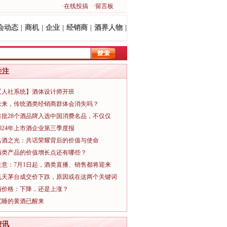
·在线投搞
·留言板
会动态
|
商机
|
企业
|
经销商
|
酒界人物
|
关注
【人社系统】酒体设计师开班
未来，传统酒类经销商群体会消失吗？
首批28个酒品牌入选中国消费名品，不仅仅
2024年上市酒企业第三季度报
名酒之光：共话荣耀背后的价值与使命
酒类产品的价值增长点还有哪些？
注意：7月1日起，酒类直播、销售都将迎来
飞天茅台成交价下跌，原因或在这两个关键词
酒价格：下降，还是上涨？
沉睡的黄酒已醒来
资讯