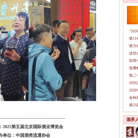
·
“2
·
第1
·
努力
·
这些
·
安琪
·
免费
·
第二
·
20
·
20
·
金秋
·
第2
-------------------------------------------
酒界
：2025第五届北京国际酒业博览会
办单位：中国酒类流通协会