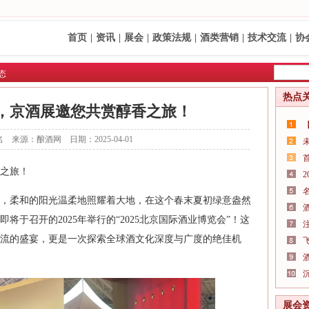
首页
|
资讯
|
展会
|
政策法规
|
酒类营销
|
技术交流
|
协
态
热点
宴，京酒展邀您共赏醇香之旅！
 来源：酿酒网 日期：2025-04-01
香之旅！
庞，柔和的阳光温柔地照耀着大地‌，在这个春末夏初绿意盎然
将于召开的2025年举行的“2025北京国际酒业博览会”！这
流的盛宴，更是一次探索全球酒文化深度与广度的绝佳机
展会