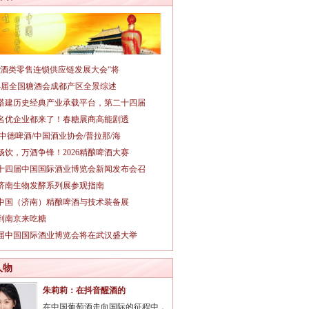
026酒类零售连锁供应链发展大会“将
14届全国糖酒会成都产区全景综述
搭建历史经典产业承载平台，第二十四届
名优企业都来了！春糖展商高能剧透
/中德啤酒/中国酒业协会/普拉那/海
畅饮，万酒争锋！2026精酿啤酒大赛
十四届中国国际酒业博览会新闻发布会召
26济南生物发酵系列展参观指南
26中国（济南）精酿啤酒与技术装备展
到南京来吃糖
3届中国国际酒业博览会将在武汉盛大举
人物
朱莉莉：在抖音醒酒的
在中国葡萄酒走向国际的征程中，