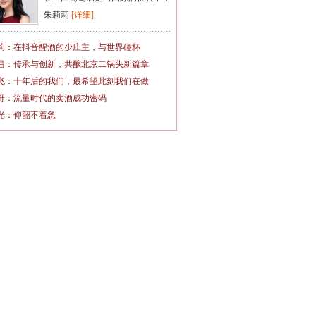
朱莉莉
[详细]
莉：在抖音醒酒的少庄主，与世界碰杯
昌：传承与创新，共酿北京二锅头新篇章
飞：十年后的我们，最希望此刻我们在做
哥：流量时代的卖酒成功密码
光：仰韶不着急