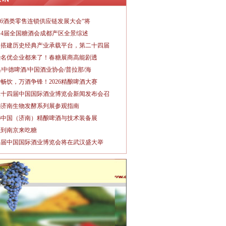
026酒类零售连锁供应链发展大会“将
14届全国糖酒会成都产区全景综述
力搭建历史经典产业承载平台，第二十四届
些名优企业都来了！春糖展商高能剧透
/中德啤酒/中国酒业协会/普拉那/海
畅饮，万酒争锋！2026精酿啤酒大赛
二十四届中国国际酒业博览会新闻发布会召
26济南生物发酵系列展参观指南
26中国（济南）精酿啤酒与技术装备展
秋到南京来吃糖
3届中国国际酒业博览会将在武汉盛大举