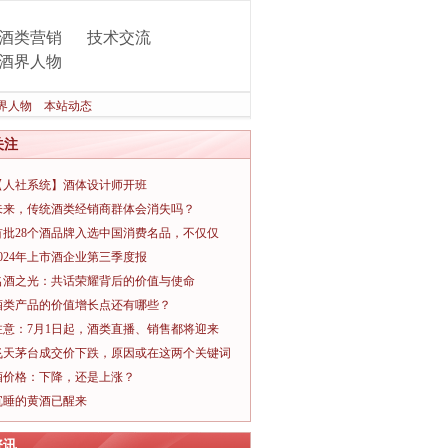
酒类营销
技术交流
酒界人物
界人物
本站动态
关注
【人社系统】酒体设计师开班
未来，传统酒类经销商群体会消失吗？
首批28个酒品牌入选中国消费名品，不仅仅
2024年上市酒企业第三季度报
名酒之光：共话荣耀背后的价值与使命
酒类产品的价值增长点还有哪些？
注意：7月1日起，酒类直播、销售都将迎来
飞天茅台成交价下跌，原因或在这两个关键词
酒价格：下降，还是上涨？
沉睡的黄酒已醒来
资讯