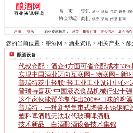
首 页
资讯
酒业
酒精
包装
设备
原
协会动态
商机
供应
采购
代理
招商
注册
|
登录
酒业资讯频道：
酒类
相关产业
展会信息
展会动态
您的当前位置：
酿酒网
>
酒业资讯
>
相关产业
>
酿
酿酒设备
代叔仓配：酒企4方面可省仓配成本33%
实现中国酒业迈向互联网+ 物联网+ 新
普瑞特获中轻联“轻工业工业设计中心”
普瑞特喜获“中国液态食品机械行业十强
这个家伙能帮你制作出200种口味的啤酒
普瑞特：一种新型集束式陶管不锈钢贮
塑料啤酒瓶无法取代玻璃啤酒瓶
技术新品—白酒酿酒设备技术集锦