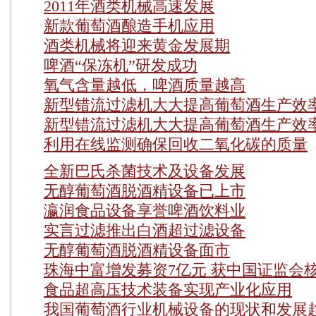
2011年酒类机械高速发展
新款葡萄酒酿造手机应用
酒类机械将迎来黄金发展期
啤酒“保冻机”研发成功
氧气含量越低，啤酒质量越高
新型错流过滤机大大提高葡萄酒生产效
新型错流过滤机大大提高葡萄酒生产效
利用在线监测确保回收二氧化碳的质量
全新巴氏杀菌技术及设备发展
无醇葡萄酒脱酒精设备已上市
瀛润食品设备享誉啤酒饮料业
实言过滤推出白酒超过滤设备
无醇葡萄酒脱酒精设备面市
珠海中富增发募资7亿元 获中国证监会
食品超高压技术装备实现产业化应用
我国葡萄酒行业机械设备的现状和发展