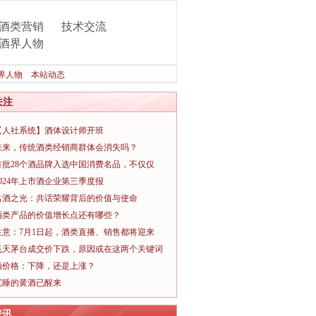
酒类营销
技术交流
酒界人物
界人物
本站动态
关注
【人社系统】酒体设计师开班
未来，传统酒类经销商群体会消失吗？
首批28个酒品牌入选中国消费名品，不仅仅
2024年上市酒企业第三季度报
名酒之光：共话荣耀背后的价值与使命
酒类产品的价值增长点还有哪些？
注意：7月1日起，酒类直播、销售都将迎来
飞天茅台成交价下跌，原因或在这两个关键词
酒价格：下降，还是上涨？
沉睡的黄酒已醒来
资讯