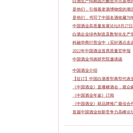
白酒生产纯粮固态酿造示范基地
是他们，引领着老酒博物馆的潮
是他们，书写了中国名酒收藏70
中国酒业高质量发展论坛8月27
白酒企业绿色制造及数智化生产
科融华商行营业中（买好酒点击
2022年中国酒业首席质量官申报
中国酒业书画研究院邀请函
中国酒业介绍
【征订】中国白酒香型典型代表
《中国酒业》直播糖酒会，观众
《中国酒业年鉴》订阅
《中国酒业》获品牌推广最佳合
首届中国酒业创新竞争力高峰论