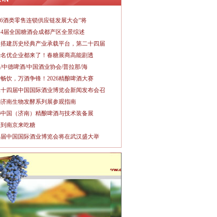
026酒类零售连锁供应链发展大会“将
14届全国糖酒会成都产区全景综述
力搭建历史经典产业承载平台，第二十四届
些名优企业都来了！春糖展商高能剧透
/中德啤酒/中国酒业协会/普拉那/海
畅饮，万酒争锋！2026精酿啤酒大赛
二十四届中国国际酒业博览会新闻发布会召
26济南生物发酵系列展参观指南
26中国（济南）精酿啤酒与技术装备展
秋到南京来吃糖
3届中国国际酒业博览会将在武汉盛大举