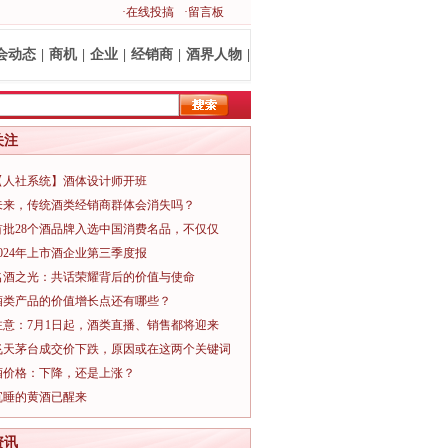
·在线投搞
·留言板
会动态
|
商机
|
企业
|
经销商
|
酒界人物
|
关注
【人社系统】酒体设计师开班
未来，传统酒类经销商群体会消失吗？
首批28个酒品牌入选中国消费名品，不仅仅
2024年上市酒企业第三季度报
名酒之光：共话荣耀背后的价值与使命
酒类产品的价值增长点还有哪些？
注意：7月1日起，酒类直播、销售都将迎来
飞天茅台成交价下跌，原因或在这两个关键词
酒价格：下降，还是上涨？
沉睡的黄酒已醒来
资讯