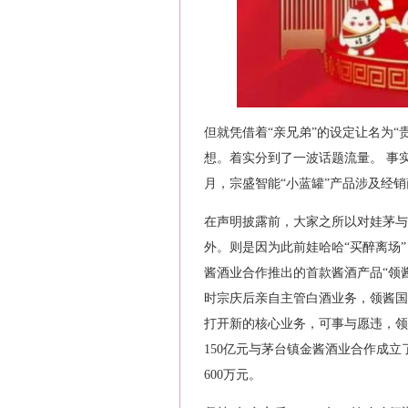
但就凭借着“亲兄弟”的设定让名为
想。着实分到了一波话题流量。 事
月，宗盛智能“小蓝罐”产品涉及经
在声明披露前，大家之所以对娃茅与
外。则是因为此前娃哈哈“买醉离场”
酱酒业合作推出的首款酱酒产品“领
时宗庆后亲自主管白酒业务，领酱国
打开新的核心业务，可事与愿违，领
150亿元与茅台镇金酱酒业合作成
600万元。