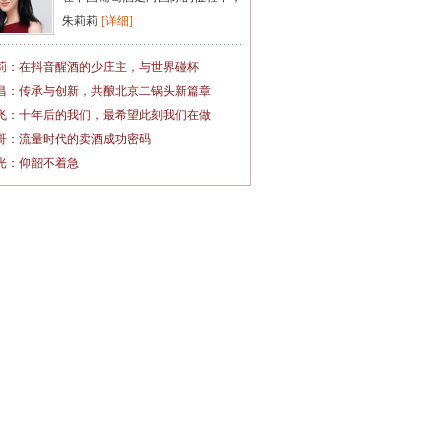
朱莉莉
[详细]
莉：在抖音醒酒的少庄主，与世界碰杯
昌：传承与创新，共酿北京二锅头新篇章
飞：十年后的我们，最希望此刻我们在做
哥：流量时代的卖酒成功密码
光：仰韶不着急