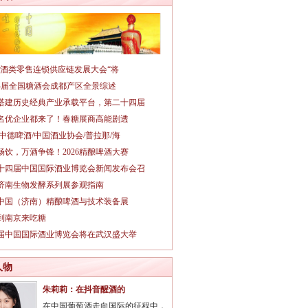
026酒类零售连锁供应链发展大会“将
14届全国糖酒会成都产区全景综述
搭建历史经典产业承载平台，第二十四届
名优企业都来了！春糖展商高能剧透
/中德啤酒/中国酒业协会/普拉那/海
畅饮，万酒争锋！2026精酿啤酒大赛
十四届中国国际酒业博览会新闻发布会召
26济南生物发酵系列展参观指南
26中国（济南）精酿啤酒与技术装备展
到南京来吃糖
3届中国国际酒业博览会将在武汉盛大举
人物
朱莉莉：在抖音醒酒的
在中国葡萄酒走向国际的征程中，