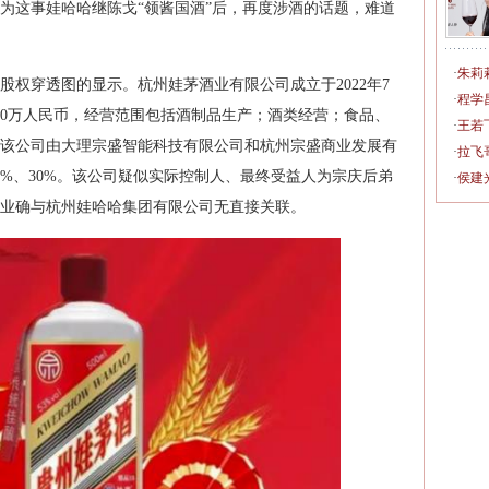
为这事娃哈哈继陈戈“领酱国酒”后，再度涉酒的话题，难道
·
朱莉
股权穿透图的显示。杭州娃茅酒业有限公司成立于2022年7
·
程学
00万人民币，经营范围包括酒制品生产；酒类经营；食品、
·
王若
该公司由大理宗盛智能科技有限公司和杭州宗盛商业发展有
·
拉飞
0%、30%。该公司疑似实际控制人、最终受益人为宗庆后弟
·
侯建
业确与杭州娃哈哈集团有限公司无直接关联。