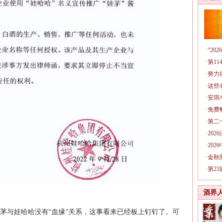
·
“2
·
第1
·
努力
·
这些
·
安琪
·
免费
·
第二
·
20
·
20
·
金秋
·
第2
酒界
茅与娃哈哈没有“血缘”关系，这事看来已经板上钉钉了。可