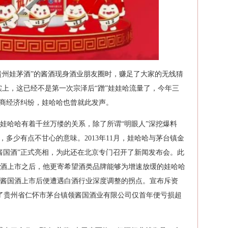
“贵州娃茅酒”的酱酒现身酒业朋友圈时，赚足了大家的无线猜
实上，这已经不是第一次宗泽后“蹭”娃娃哈流量了，今年三
销商经济纠纷，娃哈哈也曾就此发声。
娃哈哈有着千丝万缕的关系，除了所谓“明眼人”深挖爆料
，多少有点不甘心的意味。2013年11月，娃哈哈与茅台镇金
酱国酒”正式亮相，为此还在北京专门召开了新闻发布会。此
酒上市之后，他更寄希望酒类品牌能够为增速放缓的娃哈哈
酱国酒上市后便遭遇白酒行业深度调整的拐点。宣布斥资
立了贵州省仁怀市茅台镇领酱国酒业有限公司仅首年便亏损超