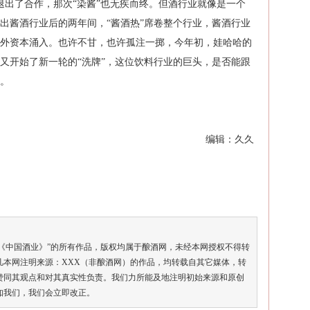
便退出了合作，那次“染酱”也无疾而终。但酒行业就像是一个
出酱酒行业后的两年间，“酱酒热”席卷整个行业，酱酒行业
外资本涌入。也许不甘，也许孤注一掷，今年初，娃哈哈的
又开始了新一轮的“洗牌”，这位饮料行业的巨头，是否能跟
。
编辑：久久
《中国酒业》”的所有作品，版权均属于酿酒网，未经本网授权不得转
凡本网注明来源：XXX（非酿酒网）的作品，均转载自其它媒体，转
赞同其观点和对其真实性负责。我们力所能及地注明初始来源和原创
知我们，我们会立即改正。