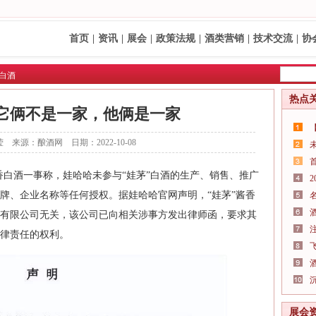
首页
|
资讯
|
展会
|
政策法规
|
酒类营销
|
技术交流
|
协
白酒
热点
它俩不是一家，他俩是一家
 来源：酿酒网 日期：2022-10-08
酱香白酒一事称，娃哈哈未参与“娃茅”白酒的生产、销售、推广
牌、企业名称等任何授权。据娃哈哈官网声明，“娃茅”酱香
有限公司无关，该公司已向相关涉事方发出律师函，要求其
律责任的权利。
展会