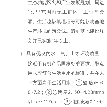
生态功能区划和产业发展规划。周边
1
公里范围内无工矿区、工业污染
源、生活垃圾填埋场等可能影响基地
生产环境的污染源。编制基地建设规
划并已实施
1
年以上。
具备优良的水、气、土等环境质量，
（二）
于有机产品国家标准要求。酿造
接近
用水应符合生活用水的标准，并在以
下方面高于生活用水：
①酸碱
pH 6.
8~7.2
；②总硬度
2. 50~4.28mmo
l/L
（
7~12
°
d
）；③硝酸态氮
0.2~0.