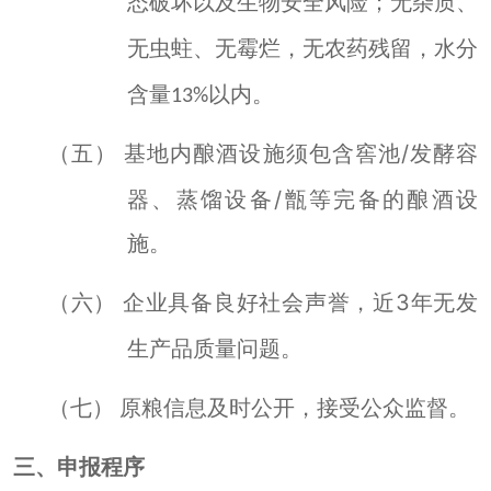
无杂质、
态破坏以及生物安全风险；
无虫蛀、无霉烂，
农药残留
水分
无
，
含量
以内。
13%
基地内酿酒设施须包含窖池
/
发酵容
（五）
器、蒸馏设备
/
甑
等完备的酿酒设
施
。
企业具备良好社会声誉，近
3
年无发
（六）
生产品质量问题。
原粮信息及时公开，接受公众监督。
（七）
三、申报程序