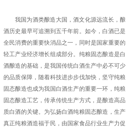
我国为酒
类
酿造大国，酒文化源远流长，
酿
酒历史
最早可追溯到五千年
前
。如今，白酒已是
全民消费的重要快消品之一，同时是国家重要
的
轻工产业经济增长
组成部分。纯粮
固态
酿造是白
酒酿造的
基础
，是我国传统白酒生产中必不可少
的
品质保障
，随着科技进步步伐加快，坚守纯
粮
固态
酿造也成为我国白酒生产的重要一环，纯
粮
固态
酿造工艺，传承传统生产方式，是酿造高品
质白酒的关键。为弘扬白酒纯
粮固态
酿造，生产
真正纯粮酒造福于民，由国家食品行业生产力促