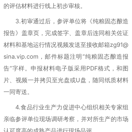
的评估材料进行线上初步审核。
3.
初审通过后，参评单位将《纯粮固态
酿造
报告》盖章页，完成签字、盖章后连同
相关佐证
材料和基地运行情况视频
发送至接收邮箱
zg91@
sina.vip.com
，邮件标题注明“纯粮
固态酿造报
告
”字样。
申报材料电子版采用
PDF
格式，和图
片、视频一并拷贝至光盘或
U
盘，随同纸质材料
一同寄送。
4.
食品行业生产力促进中心组织相关专家组
亲临
参评单位
现场调研考察，并对所生产的市场
认可度高的成熟产品进行现场品评。