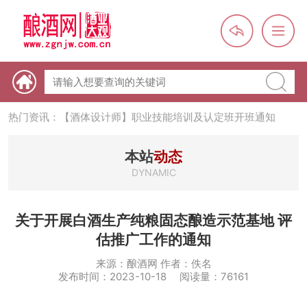
热门资讯：【酒体设计师】职业技能培训及认定班开班通知
热门资讯：未来，传统酒类经销商群体会消失吗？
热门资讯：首批28个酒品牌入选中国消费名品，不仅仅是荣誉那
本站
动态
么简单
DYNAMIC
热门资讯：2024年上市酒企业第三季度报（白酒、啤酒、葡萄
酒、黄酒）
热门资讯：名酒之光：共话荣耀背后的价值与使命
关于开展白酒生产纯粮固态酿造示范基地 评
估推广工作的通知
来源：酿酒网 作者：佚名
发布时间：2023-10-18 阅读量：76161