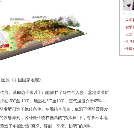
·
朱莉
·
程学
·
王若
·
拉飞
·
侯建
图源《中国国家地理》
优势。其周边千米以上山脉阻挡了冷空气入侵，盆地逆温层
-5℃至-10℃，地温在3℃至10℃，空气湿度介于65%—
酒醅发酵创造了绝佳条件。冬酿结合伏曲，低温下酒醅缓慢发
”的发酵原则，各种微生物在低温的“指挥棒”下，有条不紊地
塑造了冬酿汾酒“爽净、醇甜、平衡、协调”的风味。