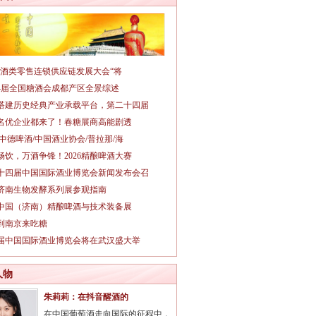
026酒类零售连锁供应链发展大会“将
14届全国糖酒会成都产区全景综述
搭建历史经典产业承载平台，第二十四届
名优企业都来了！春糖展商高能剧透
/中德啤酒/中国酒业协会/普拉那/海
畅饮，万酒争锋！2026精酿啤酒大赛
十四届中国国际酒业博览会新闻发布会召
26济南生物发酵系列展参观指南
26中国（济南）精酿啤酒与技术装备展
到南京来吃糖
3届中国国际酒业博览会将在武汉盛大举
人物
朱莉莉：在抖音醒酒的
在中国葡萄酒走向国际的征程中，