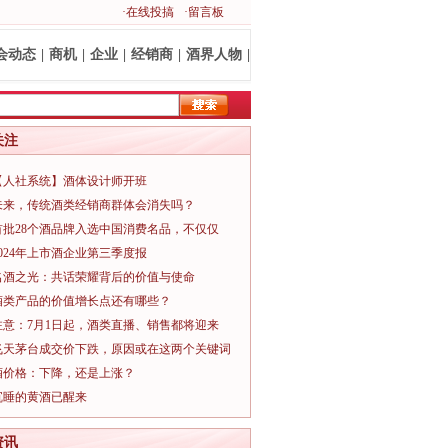
·在线投搞
·留言板
会动态
|
商机
|
企业
|
经销商
|
酒界人物
|
关注
【人社系统】酒体设计师开班
未来，传统酒类经销商群体会消失吗？
首批28个酒品牌入选中国消费名品，不仅仅
2024年上市酒企业第三季度报
名酒之光：共话荣耀背后的价值与使命
酒类产品的价值增长点还有哪些？
注意：7月1日起，酒类直播、销售都将迎来
飞天茅台成交价下跌，原因或在这两个关键词
酒价格：下降，还是上涨？
沉睡的黄酒已醒来
资讯