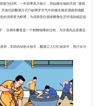
部较为封闭，一年四季风力较小，宛如微生物的天然 “避风
。开放式的酿酒方式巧妙网罗空气中的微生物至酒曲和酒醅
造的清香更为醇厚，为清香型白酒发酵微生态环境的稳定提
期”，汾酒冬酿更是一个精雕细琢的过程，为汾酒高品质奠定
凛冽，车间内却热火朝天，酿酒工人们忙碌其中，用汗水与