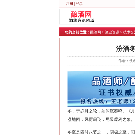
注册
|
登录
您的当前位置：
酿酒网
>
酒业资讯
>
技术交
汾酒
作者：佚名
冬，于岁月之轮，如深沉奏鸣。《月
凝地闭，风厉霜飞，尽显凛冽之象。
冬至是四时八节之一，阴极之至，阳