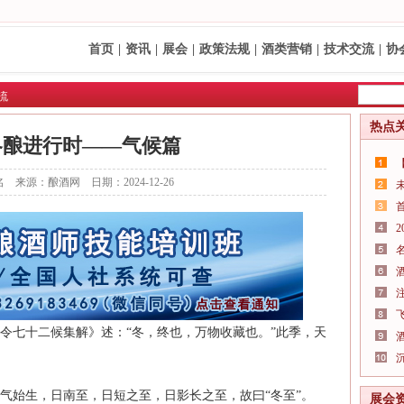
首页
|
资讯
|
展会
|
政策法规
|
酒类营销
|
技术交流
|
协
流
热点
冬酿进行时——气候篇
 来源：酿酒网 日期：2024-12-26
令七十二候集解》述：“冬，终也，万物收藏也。”此季，天
气始生，日南至，日短之至，日影长之至，故曰“冬至”。
展会