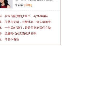
朱莉莉
[详细]
莉：在抖音醒酒的少庄主，与世界碰杯
昌：传承与创新，共酿北京二锅头新篇章
飞：十年后的我们，最希望此刻我们在做
哥：流量时代的卖酒成功密码
光：仰韶不着急