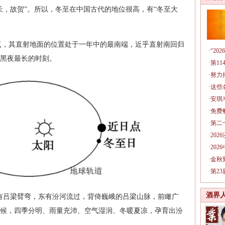
长，故贺”。所以，冬至在中国古代的地位很高，有“冬至大
至点，其直射地面的位置处于一年中的最南端，近乎直射南回归
·
“2
黑夜最长的时刻。
·
第1
·
努力
·
这些
·
安琪
·
免费
·
第二
·
20
·
20
·
金秋
·
第2
酒界
西有吕梁臂弯，东有汾河流过，背倚巍峨的吕梁山脉，前瞰广
候，四季分明、雨量充沛、空气湿润、冬暖夏凉，孕育出汾
。