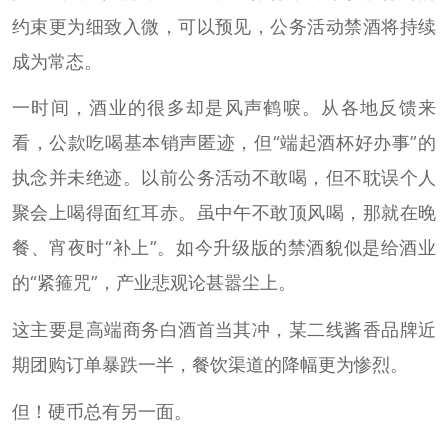
约束更为细致入微，可以预见，公务活动禁酒将持续
成为常态。
一时间，酒业的很多却是风声鹤唳。从各地反馈来
看，公款吃喝基本销声匿迹，但“端起酒杯好办事”的
执念并未绝迹。以前公务活动不敢喝，但不耽误个人
聚会上喝得面红耳赤。虽中午不敢顶风喝，那就在晚
餐、宵夜时“补上”。如今升级版的禁酒貌似是给酒业
的“紧箍咒”，产业悲观论甚嚣尘上。
这主要是高端商务白酒首当其冲，某二线酱香品牌近
期团购订单暴跌一半，餐饮渠道的降幅更为惨烈。
但！硬币总有另一面。