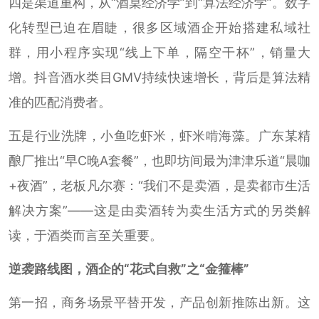
四是渠道重构，从“酒桌经济学”到“算法经济学”。数字
化转型已迫在眉睫，很多区域酒企开始搭建私域社
群，用小程序实现“线上下单，隔空干杯”，销量大
增。抖音酒水类目GMV持续快速增长，背后是算法精
准的匹配消费者。
五是行业洗牌，小鱼吃虾米，虾米啃海藻。广东某精
酿厂推出“早C晚A套餐”，也即坊间最为津津乐道“晨咖
+夜酒”，老板凡尔赛：“我们不是卖酒，是卖都市生活
解决方案”——这是由卖酒转为卖生活方式的另类解
读，于酒类而言至关重要。
逆袭路线图，酒企的“花式自救”之“金箍棒”
第一招，商务场景平替开发，产品创新推陈出新。这