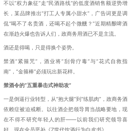
不以“权力象征”走“民酒路线”的低度酒销售额逆势增
长，某品牌推出“打工人专属小甜水”，广告词更是调
侃“喝不了名贵酒，还喝不起个微醺？”近期精酿啤酒
在渐趋火爆也告诉人们，政商务用酒已不是主流。
酒还是得喝，只是得换个姿势。
禁酒“紧箍咒”，酒业将“刮骨疗毒”与“花式自救指
南”，“金箍棒”必须玩出新花样。
禁酒令的“五重暴击式神助攻”
一是倒逼行业转型，从“抱大腿”到“练肌肉”，政商务酒
依赖症被迫戒断。以往酒企把领导胃当战略要地，现
在不得不研究年轻人的肝——以前我们研究领导喜
好，现在全员恶补《Z世代饮酒行为白皮书》。