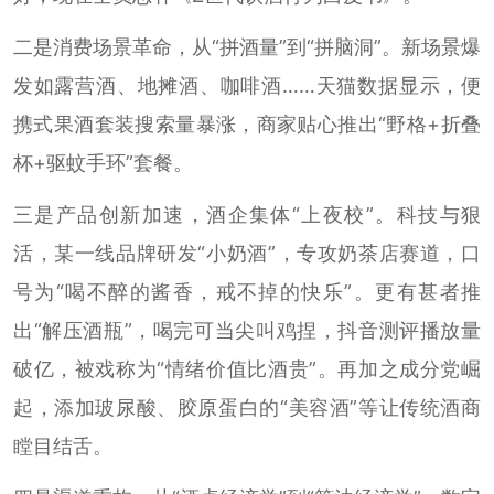
二是消费场景革命，从“拼酒量”到“拼脑洞”。新场景爆
发如露营酒、地摊酒、咖啡酒……天猫数据显示，便
携式果酒套装搜索量暴涨，商家贴心推出“野格+折叠
杯+驱蚊手环”套餐。
三是产品创新加速，酒企集体“上夜校”。科技与狠
活，某一线品牌研发“小奶酒”，专攻奶茶店赛道，口
号为“喝不醉的酱香，戒不掉的快乐”。更有甚者推
出“解压酒瓶”，喝完可当尖叫鸡捏，抖音测评播放量
破亿，被戏称为“情绪价值比酒贵”。再加之成分党崛
起，添加玻尿酸、胶原蛋白的“美容酒”等让传统酒商
瞠目结舌。