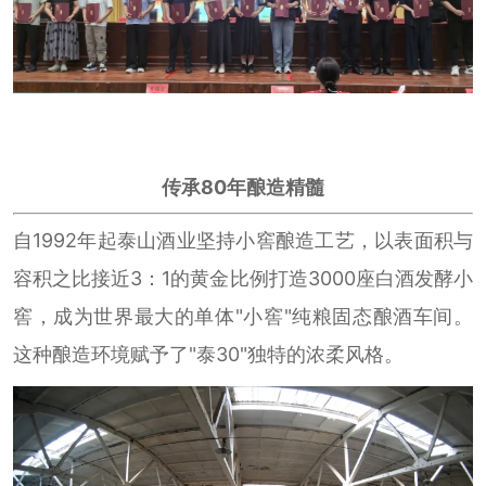
传承80年酿造精髓
自1992年起泰山酒业坚持小窖酿造工艺，以表面积与
容积之比接近3：1的黄金比例打造3000座白酒发酵小
窖，成为世界最大的单体"小窖"纯粮固态酿酒车间。
这种酿造环境赋予了"泰30"独特的浓柔风格。