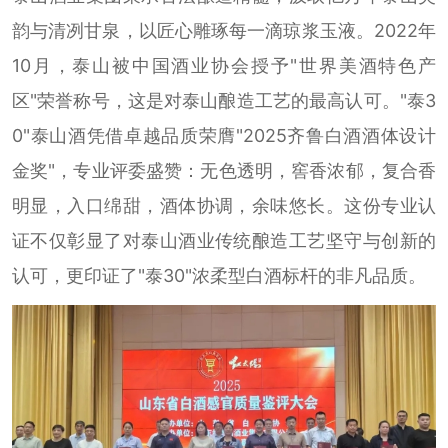
韵与清冽甘泉，以匠心雕琢每一滴琼浆玉液。2022年
10月，泰山被中国酒业协会授予"世界美酒特色产
区"荣誉称号，这是对泰山酿造工艺的最高认可。"泰3
0"泰山酒凭借卓越品质荣膺"2025齐鲁白酒酒体设计
金奖"，专业评委盛赞：无色透明，窖香浓郁，复合香
明显，入口绵甜，酒体协调，余味悠长。这份专业认
证不仅彰显了对泰山酒业传统酿造工艺坚守与创新的
认可，更印证了"泰30"浓柔型白酒标杆的非凡品质。