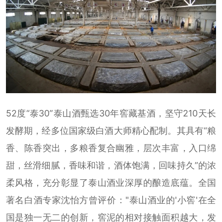
52度“泰30”泰山酒甄选30年窖藏基酒，坚守210天长
发酵期，经多位国家级白酒大师精心配制。其具有“粮
香、陈香突出，多粮香复合幽雅，层次丰富，入口绵
甜，丝滑细腻，香味和谐，酒体饱满，回味持久”的浓
柔风格，充分彰显了泰山酒业深厚的酿造底蕴。全国
著名白酒专家沈怡方曾评价："泰山酒业的'小窖'在全
国是独一无二的创新，窖泥的相对接触面积越大，发