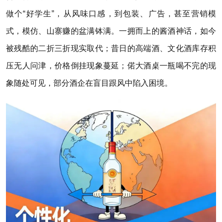
做个“好学生”，从风味口感，到包装、广告，甚至营销模
式，模仿、山寨赚的盆满钵满。一拥而上的酱酒神话，如今
被残酷的二折三折现实取代；昔日的高端酒、文化酒库存积
压无人问津，价格倒挂现象蔓延；偌大酒桌一瓶喝不完的现
象随处可见，部分酒企在盲目跟风中陷入困境。