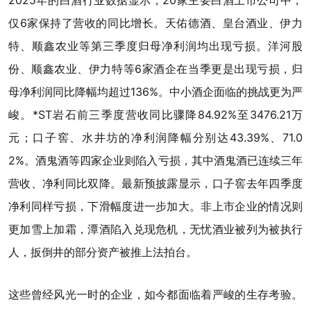
仅6家保持了营收的同比增长。天佑德酒、皇台酒业、伊力
特、顺鑫农业等第三季度归母净利润均出现亏损。洋河股
份、顺鑫农业、伊力特等6家酒企在当季更是出现亏损，归
母净利润同比降幅均超过136%。中小酒企面临的挑战更为严
峻。*ST岩石前三季度营收同比骤降84.92%至3476.21万
元；口子窖、水井坊的净利润降幅分别达43.39%、71.0
2%。酒鬼酒等四家企业则陷入亏损，其中酒鬼酒已连续三年
营收、净利同比双降。最新预披露显示，口子窖去年四季度
净利同样亏损，下滑幅度进一步加大。非上市企业的情况则
更加雪上加霜，潭酒陷入兑现危机，无忧酒业被列为被执行
人，扳倒井的部分资产被推上法拍台。
这些曾经风光一时的企业，如今都面临着严峻的生存考验。