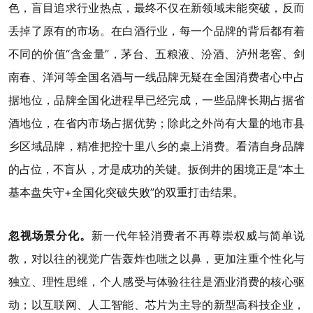
色，盲目追求行业热点，最终不仅在新领域未能突破，反而
丢掉了原有的市场。在白酒行业，每一个品牌的背后都有着
不同的价值“含金量”，茅台、五粮液、汾酒、泸州老窖、剑
南春、洋河等全国名酒与一线品牌无疑在全国消费者心中占
据地位，品牌全国化进程早已经完成，一些品牌长期占据省
酒地位，在省内市场占据优势；除此之外尚有大量的地市县
乡区域品牌，精准把控十里八乡的桌上消费。看清自身品牌
的占位，不盲从，才是成功的关键。扳倒井的困境正是“本土
基本盘失守+全国化突破失败”的双重打击结果。
忽视场景分化。
新一代年轻消费者不再尊崇权威与简单说
教，对以往的视觉广告轰炸也嗤之以鼻，更加注重个性化与
独立、理性思维，个人感受与体验往往是酒业消费的核心驱
动；以互联网、人工智能、芯片为主导的新型高科技企业，