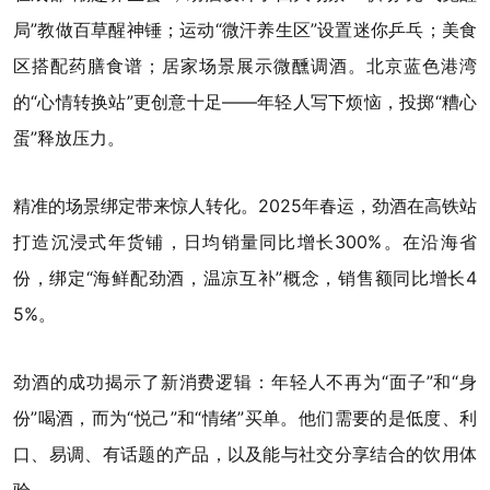
局”教做百草醒神锤；运动“微汗养生区”设置迷你乒乓；美食
区搭配药膳食谱；居家场景展示微醺调酒。北京蓝色港湾
的“心情转换站”更创意十足——年轻人写下烦恼，投掷“糟心
蛋”释放压力。
精准的场景绑定带来惊人转化。2025年春运，劲酒在高铁站
打造沉浸式年货铺，日均销量同比增长300%。在沿海省
份，绑定“海鲜配劲酒，温凉互补”概念，销售额同比增长4
5%。
劲酒的成功揭示了新消费逻辑：年轻人不再为“面子”和“身
份”喝酒，而为“悦己”和“情绪”买单。他们需要的是低度、利
口、易调、有话题的产品，以及能与社交分享结合的饮用体
验。