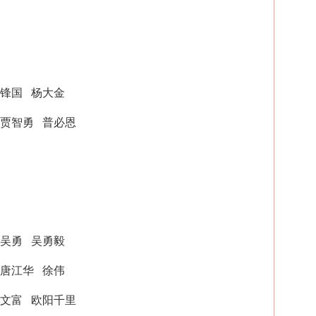
锋国
杨大金
贾智勇
普必恩
吴勇
吴勇毅
唐江华
徐伟
文富
欧阳千里