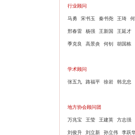
行业顾问
马勇
宋书玉
秦书尧
王琦
何
邢春雷
杨强
王新国
王延才
季克良
高景炎
何钊
胡国栋
学术顾问
张五九
路福平
徐岩
韩北忠
地方协会顾问团
万兆宝
王莹
王建英
方志强
刘俊升
刘立新
孙立伟
李跃