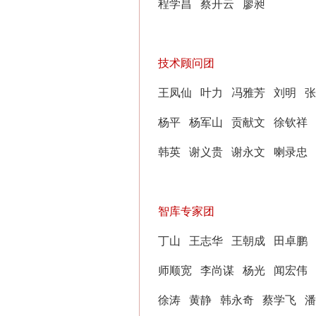
程学昌
蔡开云
廖昶
技术顾问团
王凤仙
叶力
冯雅芳
刘明
张
杨平
杨军山
贡献文
徐钦祥
韩英
谢义贵
谢永文
喇录忠
智库专家团
丁山
王志华
王朝成
田卓鹏
师顺宽
李尚谋
杨光
闻宏伟
徐涛
黄静
韩永奇
蔡学飞
潘