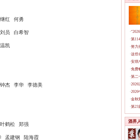
继红
何勇
·
“2
刘员
白希智
·
第1
温凯
·
努力
·
这些
·
安琪
·
免费
·
第二
·
20
钟杰
李华
李德美
·
20
·
金秋
·
第2
酒界
叶鹤松
郑强
华
孟建钢
陆海霞