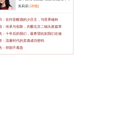
朱莉莉
[详细]
莉：在抖音醒酒的少庄主，与世界碰杯
昌：传承与创新，共酿北京二锅头新篇章
飞：十年后的我们，最希望此刻我们在做
哥：流量时代的卖酒成功密码
光：仰韶不着急