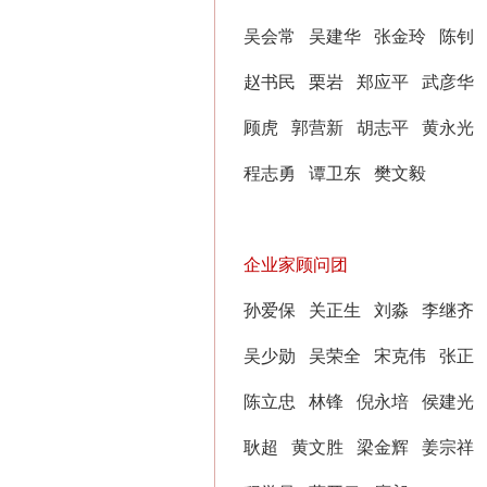
吴会常
吴建华
张金玲
陈钊
赵书民
栗岩
郑应平
武彦华
顾虎
郭营新
胡志平
黄永光
程志勇
谭卫东
樊文毅
企业家顾问团
孙爱保
关正生
刘淼
李继齐
吴少勋
吴荣全
宋克伟
张正
陈立忠
林锋
倪永培
侯建光
耿超
黄文胜
梁金辉
姜宗祥