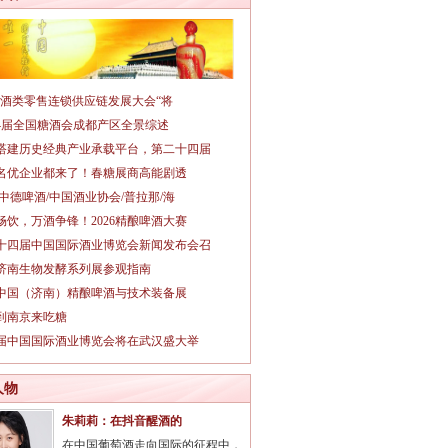
026酒类零售连锁供应链发展大会“将
14届全国糖酒会成都产区全景综述
搭建历史经典产业承载平台，第二十四届
名优企业都来了！春糖展商高能剧透
/中德啤酒/中国酒业协会/普拉那/海
畅饮，万酒争锋！2026精酿啤酒大赛
十四届中国国际酒业博览会新闻发布会召
26济南生物发酵系列展参观指南
26中国（济南）精酿啤酒与技术装备展
到南京来吃糖
3届中国国际酒业博览会将在武汉盛大举
人物
朱莉莉：在抖音醒酒的
在中国葡萄酒走向国际的征程中，