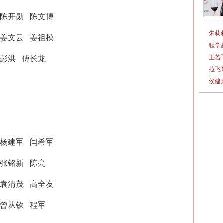
陈开勋
陈文博
·
朱莉
姜文云
姜祖模
·
程学
·
王若
彭洪
傅长龙
·
拉飞
·
侯建
杨建军
闫希军
张铭新
陈亮
袁清茂
高全友
曾从钦
程军