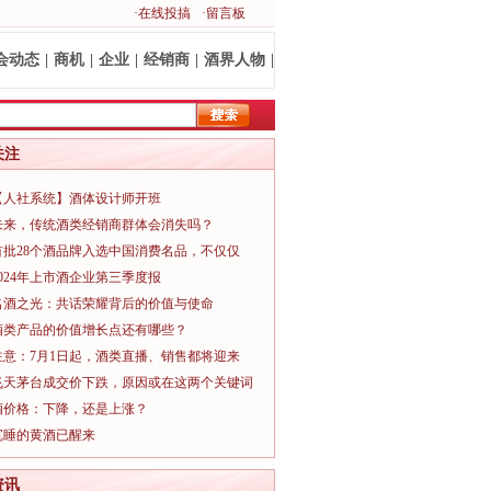
·在线投搞
·留言板
会动态
|
商机
|
企业
|
经销商
|
酒界人物
|
关注
【人社系统】酒体设计师开班
未来，传统酒类经销商群体会消失吗？
首批28个酒品牌入选中国消费名品，不仅仅
2024年上市酒企业第三季度报
名酒之光：共话荣耀背后的价值与使命
酒类产品的价值增长点还有哪些？
注意：7月1日起，酒类直播、销售都将迎来
飞天茅台成交价下跌，原因或在这两个关键词
酒价格：下降，还是上涨？
沉睡的黄酒已醒来
资讯