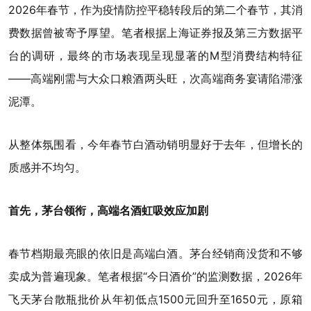
2026年春节，作为疫情防控平稳转段后的第二个春节，其消
费数据曾被寄予厚望。笔者根据上海证券报及第三方数据平
台的调研，最终的市场表现呈现显著的M型消费结构特征
——高端刚需与大众口粮酒两头旺，次高端商务宴请陷滞涨
泥潭。
从整体氛围看，今年春节白酒动销明显好于去年，但增长的
质感并不均匀。
首先，茅台领衔，高端名酒虹吸效应加剧
春节档期最亮眼的依旧是高端白酒。茅台经销商没货和不够
卖成为普遍现象。笔者根据“今日酒价”的监测数据，2026年
飞天茅台散瓶批价从年初低点1500元回升至1650元，原箱