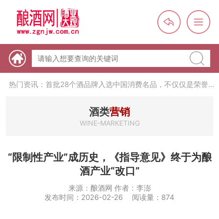
热门资讯：【酒体设计师】职业技能培训及认定班开班通知
热门资讯：未来，传统酒类经销商群体会消失吗？
热门资讯：首批28个酒品牌入选中国消费名品，不仅仅是荣誉那
么简单
热门资讯：2024年上市酒企业第三季度报（白酒、啤酒、葡萄
酒、黄酒）
热门资讯：名酒之光：共话荣耀背后的价值与使命
酒类
营销
WINE-MARKETING
“限制性产业”成历史，《指导意见》终于为酿
酒产业“改口”
来源：酿酒网 作者：李澎
发布时间：2026-02-26 阅读量：874