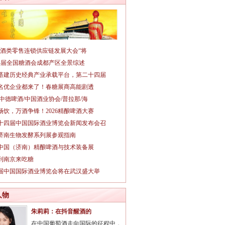
026酒类零售连锁供应链发展大会“将
14届全国糖酒会成都产区全景综述
搭建历史经典产业承载平台，第二十四届
名优企业都来了！春糖展商高能剧透
/中德啤酒/中国酒业协会/普拉那/海
畅饮，万酒争锋！2026精酿啤酒大赛
十四届中国国际酒业博览会新闻发布会召
26济南生物发酵系列展参观指南
26中国（济南）精酿啤酒与技术装备展
到南京来吃糖
3届中国国际酒业博览会将在武汉盛大举
人物
朱莉莉：在抖音醒酒的
在中国葡萄酒走向国际的征程中，