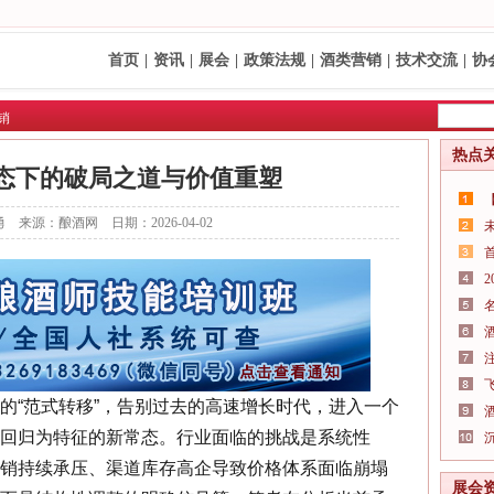
首页
|
资讯
|
展会
|
政策法规
|
酒类营销
|
技术交流
|
协
销
热点
态下的破局之道与价值重塑
 来源：酿酒网 日期：2026-04-02
的“范式转移”，告别过去的高速增长时代，进入一个
回归为特征的新常态。行业面临的挑战是系统性
销持续承压、渠道库存高企导致价格体系面临崩塌
展会