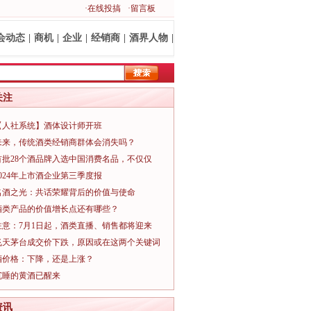
·在线投搞
·留言板
会动态
|
商机
|
企业
|
经销商
|
酒界人物
|
关注
【人社系统】酒体设计师开班
未来，传统酒类经销商群体会消失吗？
首批28个酒品牌入选中国消费名品，不仅仅
2024年上市酒企业第三季度报
名酒之光：共话荣耀背后的价值与使命
酒类产品的价值增长点还有哪些？
注意：7月1日起，酒类直播、销售都将迎来
飞天茅台成交价下跌，原因或在这两个关键词
酒价格：下降，还是上涨？
沉睡的黄酒已醒来
资讯