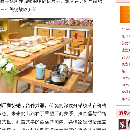
而是结构性调整的明确信号等。笔者在分析当前承
三个关键战略升维——
·
“2
·
第1
·
努力
·
这些
·
安琪
·
免费
·
第二
·
20
·
20
·
金秋
·
第2
到厂商协销，合作共赢。
传统的深度分销模式在价格
酒界
疲态。未来的出路在于重塑厂商关系。酒企需与经销
险共担、利益共享的命运共同体。具体路径包括建立
销商持股，强化对团购渠道这一未来命脉的共同建设