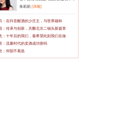
朱莉莉
[详细]
莉：在抖音醒酒的少庄主，与世界碰杯
昌：传承与创新，共酿北京二锅头新篇章
飞：十年后的我们，最希望此刻我们在做
哥：流量时代的卖酒成功密码
光：仰韶不着急