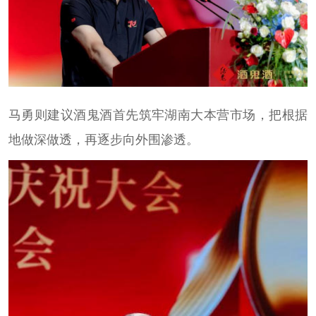
马勇则建议酒鬼酒首先筑牢湖南大本营市场，把根据
地做深做透，再逐步向外围渗透。