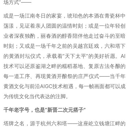
场方式”——
或是一场江南冬日的家宴，琥珀色的本酒在青瓷杯中
荡漾，见证着亲人团圆的温情时刻；或是一位年轻创
业者深夜独酌，丽春酒的醇香陪伴他走过奋斗的至暗
时刻；又或是一场千年之前的吴越宫廷戏，六和塔下
的黄酒封坛仪式，承载着“天下太平”的美好祈愿。AI
技术可以还原鉴湖之畔的糯稻基地、复原古法冬酿的
每一道工序、再现黄酒开酿祭的庄严仪式——当千年
黄酒文化与前沿AIGC技术相遇，每一帧画面都可以成
为传统文化当代表达的注脚。
千年老字号，
也是“新晋二次元搭子”
塔牌之名，源于杭州六和塔——这座屹立钱塘江畔的