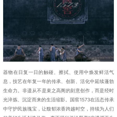
器物在日复一日的触碰、擦拭、使用中焕发鲜活气
息，技艺在年复一年的传承、创新、活化中延续蓬勃
生命力。非遗从不是束之高阁的刻意创作，而是经时
光淬炼、沉淀而来的生活缩影。国窖1573在活态传承
中守护民族瑰宝，让馥郁浓香跨越时空，持续为人们