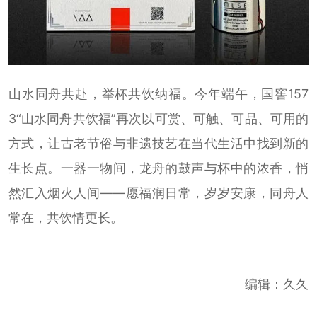
山水同舟共赴，举杯共饮纳福。今年端午，国窖157
3“山水同舟共饮福”再次以可赏、可触、可品、可用的
方式，让古老节俗与非遗技艺在当代生活中找到新的
生长点。一器一物间，龙舟的鼓声与杯中的浓香，悄
然汇入烟火人间——愿福润日常，岁岁安康，同舟人
常在，共饮情更长。
编辑：久久