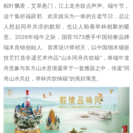
粽叶飘香，艾草悬门，江上龙舟鼓点声声。端午节，
这个集祈福辟邪、欢庆娱乐为一体的古老节日，总让
人想起同舟共济的默契，也让人盼着举杯相聚的暖
意。2026年端午之际，国窖1573携手中国轻奢品牌
端木良锦创始人、首席设计师祁天，以中国细木镶嵌
技艺打造非遗艺术作品“山水同舟共饮福”，将端午龙
舟意象与东方山水意境凝萃于一套雅器之中，传递“同
舟山水共赴，举杯共饮纳福”的美好寓意。