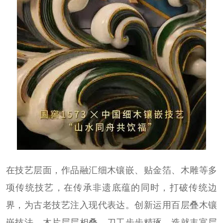
在技艺层面，作品融汇细木镶嵌、贴金箔、木雕等多
项传统技艺，在传承非遗底蕴的同时，打破传统边
界，为古老技艺注入现代表达。创新运用百层叠木镶
嵌技法，木片层层相叠、刀工步步精琢，造就丰富层