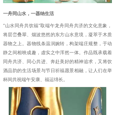
一舟同山水，一器纳生活
“山水同舟共饮福”取端午龙舟同舟共济的文化意象，
将层峦叠翠、烟波悠然的东方山水意境，凝萃于木质
器物之上。器物线条温润婉转，构架端庄规整，于动
静之间相映成趣，虚实之中浑然一体。作品既承载着
同舟共济、同心共进、奔赴美好的精神追求，又将饮
酒品韵的生活场景与节日祈福愿景相融，让人们在举
杯间共祝端午安康、福运绵长。