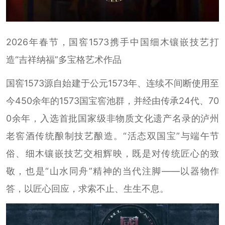
2026年春节，国窖1573携手中国细木镶嵌技艺打
造“吉祥纳福”多宝格艺术作品
国窖1573源自始建于公元1573年、连续不间断使用至
今450余年的1573国宝窖池群，并经由传承24代、70
0余年，入选首批国家级非物质文化遗产名录的泸州
老窖酒传统酿制技艺酿造。“活态双国宝”与端午节
俗、细木镶嵌技艺交相辉映，既是对传统匠心的致
敬，也是“山水同舟”精神的当代注脚——以器物作
答，以匠心回应，求索不止、生生不息。