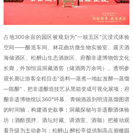
占地300余亩的园区被规划为"一核五区"沉浸式体验
空间——酿造车间、林花曲坊微生物实验室、露天酒
海储酒区、松醉山生态酒旅区、府酿非遗博物馆文化
长廊，外加恒温洞藏酒窖（储酒两万余吨）。透明参
观长廊让游客全程目击"选料—蒸煮—地缸发酵—蒸馏
—陈酿"，把非遗酿造技艺从黑箱变成可视化展项；府
酿非遗博物馆以360°环幕、青铜酒器到明清蒸馏图谱
的时间轴，构建酒史叙事；洞藏探秘与非遗酿酒体验
坊（酒醅搅拌、酒坛封藏、调酒室、酒咖）把被动观
看升级为主动参与；松醉山·醉松亭提供制高点俯瞰园