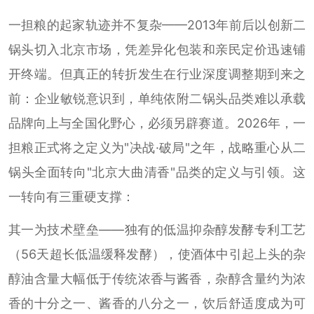
一担粮的起家轨迹并不复杂——2013年前后以创新二
锅头切入北京市场，凭差异化包装和亲民定价迅速铺
开终端。但真正的转折发生在行业深度调整期到来之
前：企业敏锐意识到，单纯依附二锅头品类难以承载
品牌向上与全国化野心，必须另辟赛道。2026年，一
担粮正式将之定义为"决战·破局"之年，战略重心从二
锅头全面转向"北京大曲清香"品类的定义与引领。这
一转向有三重硬支撑：
其一为技术壁垒——独有的低温抑杂醇发酵专利工艺
（56天超长低温缓释发酵），使酒体中引起上头的杂
醇油含量大幅低于传统浓香与酱香，杂醇含量约为浓
香的十分之一、酱香的八分之一，饮后舒适度成为可