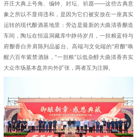
开庄大典上号角、编钟、封坛、祈愿——这些古典意
象之所以不显得违和，是因为它们被安放在一座真实
运转的现代酿酒基地里：旁边是最新的大曲清香酿造
车间，陶坛在恒温洞藏库中静待岁月，一担粮蓝特与
府酿香白并肩陈列品鉴台。高端与文化端的"府酿"唤
醒六百年紫禁酒脉，"一担粮"以低杂醇大曲清香夯实
大众市场基本盘并向外扩张，两者互为注脚。