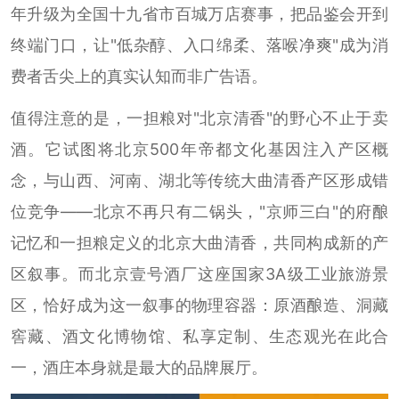
年升级为全国十九省市百城万店赛事，把品鉴会开到
终端门口，让"低杂醇、入口绵柔、落喉净爽"成为消
费者舌尖上的真实认知而非广告语。
值得注意的是，一担粮对"北京清香"的野心不止于卖
酒。它试图将北京500年帝都文化基因注入产区概
念，与山西、河南、湖北等传统大曲清香产区形成错
位竞争——北京不再只有二锅头，"京师三白"的府酿
记忆和一担粮定义的北京大曲清香，共同构成新的产
区叙事。而北京壹号酒厂这座国家3A级工业旅游景
区，恰好成为这一叙事的物理容器：原酒酿造、洞藏
窖藏、酒文化博物馆、私享定制、生态观光在此合
一，酒庄本身就是最大的品牌展厅。