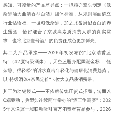
感知、可衡量的产品差异点；一担粮亦牵头制定《低
杂醇油大曲清香型白酒》团体标准，从规则层面确立
行业话语权。一担粮低杂醇，加之此番府酿香白的养
生露酒，恰好迎合了京城高素质消费人群的真实需
求，也将北京壹号酒厂的负责任成色更加鲜亮。
其二为产品承接——2026年初发布的"北京清香蓝
特"（42度特级酒体），天空蓝瓶身配国潮金标，"低
杂醇、很轻松"的诉求直击年轻化与健康化消费趋势，
以"特级酒体+亲民定价"卡位大众品质消费带。
其三为动销模式——不依赖传统压货式招商，转而以
C端驱动，典型如连续两年举办的"酒王争霸赛"：202
5年京津冀十城联动吸引百万消费者盲品参与，2026