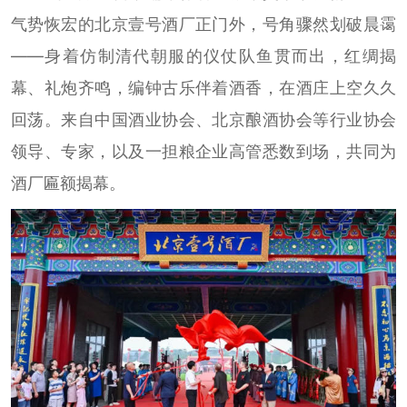
气势恢宏的北京壹号酒厂正门外，号角骤然划破晨霭
——身着仿制清代朝服的仪仗队鱼贯而出，红绸揭
幕、礼炮齐鸣，编钟古乐伴着酒香，在酒庄上空久久
回荡。来自中国酒业协会、北京酿酒协会等行业协会
领导、专家，以及一担粮企业高管悉数到场，共同为
酒厂匾额揭幕。