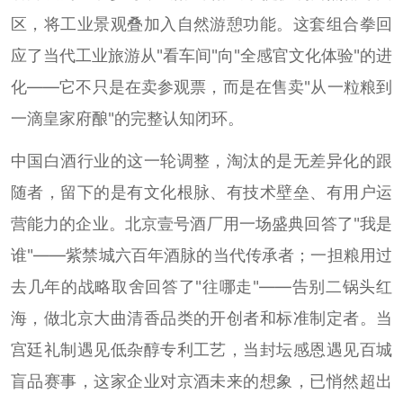
区，将工业景观叠加入自然游憩功能。这套组合拳回
应了当代工业旅游从"看车间"向"全感官文化体验"的进
化——它不只是在卖参观票，而是在售卖"从一粒粮到
一滴皇家府酿"的完整认知闭环。
中国白酒行业的这一轮调整，淘汰的是无差异化的跟
随者，留下的是有文化根脉、有技术壁垒、有用户运
营能力的企业。北京壹号酒厂用一场盛典回答了"我是
谁"——紫禁城六百年酒脉的当代传承者；一担粮用过
去几年的战略取舍回答了"往哪走"——告别二锅头红
海，做北京大曲清香品类的开创者和标准制定者。当
宫廷礼制遇见低杂醇专利工艺，当封坛感恩遇见百城
盲品赛事，这家企业对京酒未来的想象，已悄然超出