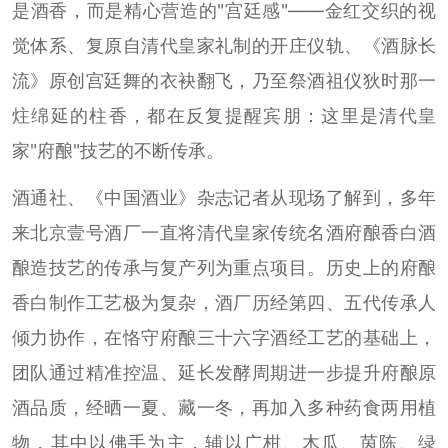
是酒香，而是精心营造的"宫廷感"——金红交织的视
觉体系、复原自清代皇家礼制的开庄仪轨、《酒脉长
流》原创宫廷舞的衣袂翻飞，乃至祭酒祖仪狄时那一
炷绵延的柱香，都在反复提醒宾朋：这里是清代皇
家"府酿"技艺的不断传承。
酒通社、《中国酒业》杂志记者从现场了解到，多年
来北京壹号酒厂一直将清代皇家传统名酒府酿香白酒
酿造技艺的传承与复产列为重点项目。历史上的府酿
香白制作工艺极为复杂，酒厂历经第四、五代传承人
倾力协作，在恪守府酿三十六字酒经工艺的基础上，
团队通过精准控温、延长发酵周期进一步提升府酿原
酒品质，经晒一夏、藏一冬，再加入多种药食两用植
物，其中以佛手为主，辅以广柑、木瓜、茵陈、绿