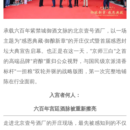
承载六百年紫禁城御酒文脉的北京壹号酒厂，以一场
主题为"感恩典藏·御酿新章"的开庄仪式暨首届感恩封
坛大典宣告启幕。也正是在这一天，"京师三白"之首
的高端品牌"府酿"重归公众视野，与国民级京派清香
标杆"一担粮"双轮并驱的战略版图，第一次完整地铺
陈在行业面前。
入宫者何人：
六百年宫廷酒脉被重新擦亮
走进北京壹号酒厂的开庄现场，最先被感知到的不仅