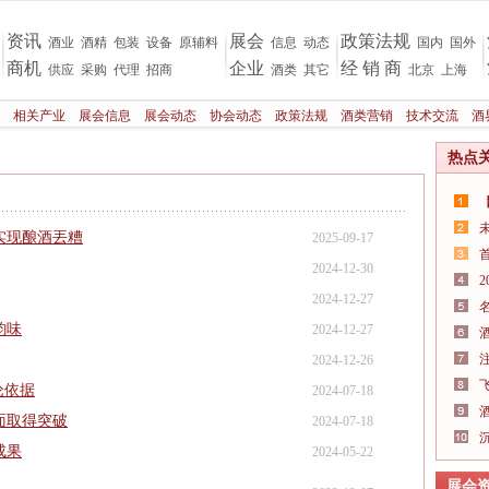
资讯
展会
政策法规
酒业
酒精
包装
设备
原辅料
信息
动态
国内
国外
商机
企业
经 销 商
供应
采购
代理
招商
酒类
其它
北京
上海
相关产业
展会信息
展会动态
协会动态
政策法规
酒类营销
技术交流
酒
热点
实现酿酒丟糟
2025-09-17
2024-12-30
2024-12-27
韵味
2024-12-27
2024-12-26
论依据
2024-07-18
面取得突破
2024-07-18
成果
2024-05-22
展会