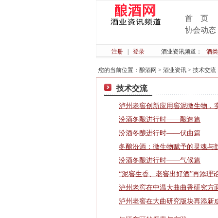
首 页
协会动态
注册
|
登录
酒业资讯频道：
酒类
您的当前位置：
酿酒网
>
酒业资讯
>
技术交流
技术交流
泸州老窖创新应用窖泥微生物，
汾酒冬酿进行时——酿造篇
汾酒冬酿进行时——伏曲篇
冬酿汾酒：微生物赋予的灵魂与
汾酒冬酿进行时——气候篇
“泥窖生香、老窖出好酒”再添理
泸州老窖在中温大曲曲香研究方
泸州老窖在大曲研究版块再添新