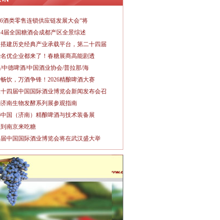
026酒类零售连锁供应链发展大会“将
14届全国糖酒会成都产区全景综述
力搭建历史经典产业承载平台，第二十四届
些名优企业都来了！春糖展商高能剧透
/中德啤酒/中国酒业协会/普拉那/海
畅饮，万酒争锋！2026精酿啤酒大赛
二十四届中国国际酒业博览会新闻发布会召
26济南生物发酵系列展参观指南
26中国（济南）精酿啤酒与技术装备展
秋到南京来吃糖
3届中国国际酒业博览会将在武汉盛大举