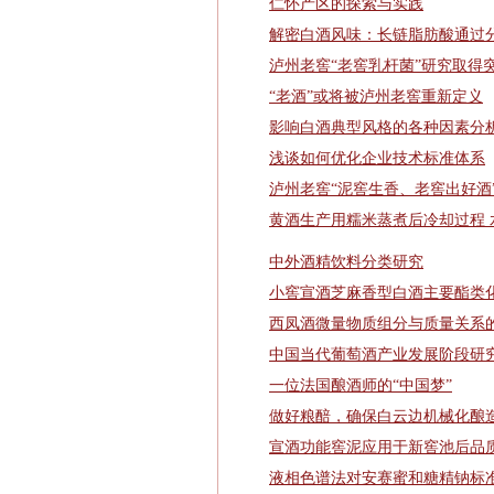
仁怀产区的探索与实践
解密白酒风味：长链脂肪酸通过
泸州老窖“老窖乳杆菌”研究取得
“老酒”或将被泸州老窖重新定义
影响白酒典型风格的各种因素分
浅谈如何优化企业技术标准体系
泸州老窖“泥窖生香、老窖出好酒”
黄酒生产用糯米蒸煮后冷却过程 
中外酒精饮料分类研究
小窖宣酒芝麻香型白酒主要酯类
西凤酒微量物质组分与质量关系
中国当代葡萄酒产业发展阶段研
一位法国酿酒师的“中国梦”
做好粮醅，确保白云边机械化酿
宣酒功能窖泥应用于新窖池后品
液相色谱法对安赛蜜和糖精钠标