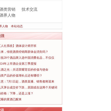
酒类营销
技术交流
酒界人物
界人物
本站动态
关注
【人社系统】酒体设计师开班
未来，传统酒类经销商群体会消失吗？
首批28个酒品牌入选中国消费名品，不仅仅
2024年上市酒企业第三季度报
名酒之光：共话荣耀背后的价值与使命
酒类产品的价值增长点还有哪些？
注意：7月1日起，酒类直播、销售都将迎来
飞天茅台成交价下跌，原因或在这两个关键词
酒价格：下降，还是上涨？
沉睡的黄酒已醒来
资讯