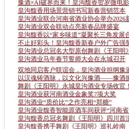
豫酒×AI破界而来！皇沟馥香贺岁微电
皇沟馥香用场景营销书写新春营销范本
皇沟酒业联合河南省酒业协会举办2026
皇沟酒业双会联动点亮新春品牌盛宴
皇沟馥香以“家乡味道”凝聚长三角发展
不止好彩头！皇沟馥香新春户外广告强
皇沟酒业总冠名大型原创舞剧《王阳明
皇沟酒业马年春节誓师大会在永城召开
双地同启客户联谊会，皇沟酒业担纲豫
以汉魂铸酒脉，以文化兴豫酒——豫酒
舞剧《王阳明》永城皇沟酒业专场收官
皇沟酒业获河南酒业金象奖7项大奖
皇沟酒业“质价比”之作亮相“郑糖”
皇沟酒业馥香智能原酒车间获评“河南省
皇沟馥香总冠名舞剧《王阳明》四川首
皇沟馥香携手舞剧《王阳明》巡礼岭南