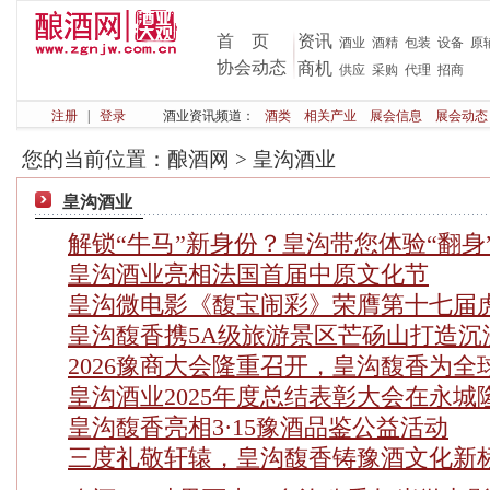
首 页
资讯
酒业
酒精
包装
设备
原
协会动态
商机
供应
采购
代理
招商
注册
|
登录
酒业资讯频道：
酒类
相关产业
展会信息
展会动态
您的当前位置：
酿酒网
>
皇沟酒业
皇沟酒业
解锁“牛马”新身份？皇沟带您体验“翻身
皇沟酒业亮相法国首届中原文化节
皇沟微电影《馥宝闹彩》荣膺第十七届
皇沟馥香携5A级旅游景区芒砀山打造沉
2026豫商大会隆重召开，皇沟馥香为全
皇沟酒业2025年度总结表彰大会在永城
皇沟馥香亮相3·15豫酒品鉴公益活动
三度礼敬轩辕，皇沟馥香铸豫酒文化新