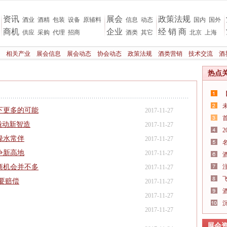
资讯
展会
政策法规
酒业
酒精
包装
设备
原辅料
信息
动态
国内
国外
商机
企业
经 销 商
供应
采购
代理
招商
酒类
其它
北京
上海
相关产业
展会信息
展会动态
协会动态
政策法规
酒类营销
技术交流
酒
热点
下更多的可能
2017-11-27
撬动新智造
2017-11-27
绿水常伴
2017-11-27
争新高地
2017-11-27
商机会并不多
2017-11-27
要赔偿
2017-11-27
2017-11-27
2017-11-27
展会