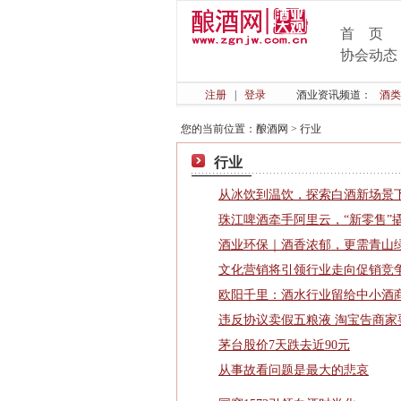
首 页
协会动态
注册
|
登录
酒业资讯频道：
酒类
您的当前位置：
酿酒网
>
行业
行业
从冰饮到温饮，探索白酒新场景
珠江啤酒牵手阿里云，“新零售”
酒业环保｜酒香浓郁，更需青山
文化营销将引领行业走向促销竞
欧阳千里：酒水行业留给中小酒
违反协议卖假五粮液 淘宝告商家
茅台股价7天跌去近90元
从事故看问题是最大的悲哀