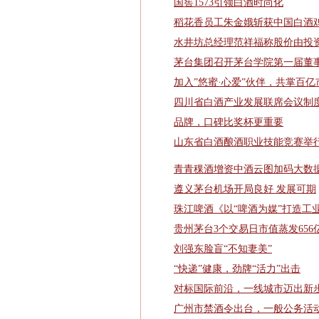
国窖1573引领白酒时尚化
稻花香员工朱金娥斩获中国白酒
水井坊总经理范祥福称股价由投资
茅台集团召开茅台学院第一届董
加入”悠蜜·心爱”伙伴，共掌百亿
四川省白酒产业发展联席会议制
品牌，口碑比奖杯更重要
山东省白酒酿酒职业技能竞赛举
青青稞酒增资中酒云图加码大数
遵义茅台机场开局良好 发展可期
珠江啤酒《以“啤酒为媒”打造工
贵州茅台3个交易日市值蒸发656
刘强东脸盲“不知妻美”
“快递”健康，劲牌“活力”出击
对标国际前沿，一线城市迈出新
广州市禁酒令出台，一般公务活