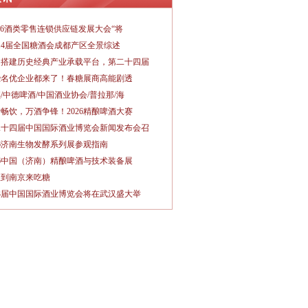
026酒类零售连锁供应链发展大会“将
14届全国糖酒会成都产区全景综述
力搭建历史经典产业承载平台，第二十四届
些名优企业都来了！春糖展商高能剧透
/中德啤酒/中国酒业协会/普拉那/海
畅饮，万酒争锋！2026精酿啤酒大赛
二十四届中国国际酒业博览会新闻发布会召
26济南生物发酵系列展参观指南
26中国（济南）精酿啤酒与技术装备展
秋到南京来吃糖
3届中国国际酒业博览会将在武汉盛大举