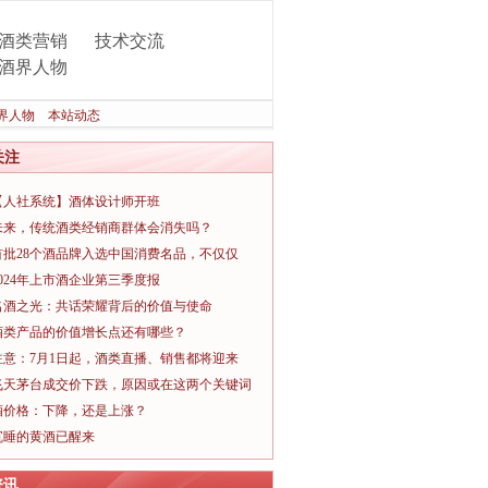
酒类营销
技术交流
酒界人物
界人物
本站动态
关注
【人社系统】酒体设计师开班
未来，传统酒类经销商群体会消失吗？
首批28个酒品牌入选中国消费名品，不仅仅
2024年上市酒企业第三季度报
名酒之光：共话荣耀背后的价值与使命
酒类产品的价值增长点还有哪些？
注意：7月1日起，酒类直播、销售都将迎来
飞天茅台成交价下跌，原因或在这两个关键词
酒价格：下降，还是上涨？
沉睡的黄酒已醒来
资讯