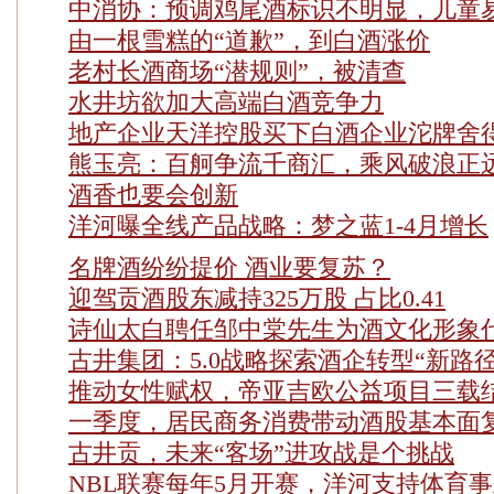
中消协：预调鸡尾酒标识不明显，儿童
由一根雪糕的“道歉”，到白酒涨价
老村长酒商场“潜规则”，被清查
水井坊欲加大高端白酒竞争力
地产企业天洋控股买下白酒企业沱牌舍
熊玉亮：百舸争流千商汇，乘风破浪正
酒香也要会创新
洋河曝全线产品战略：梦之蓝1-4月增长
名牌酒纷纷提价 酒业要复苏？
迎驾贡酒股东减持325万股 占比0.41
诗仙太白聘任邹中棠先生为酒文化形象
古井集团：5.0战略探索酒企转型“新路
推动女性赋权，帝亚吉欧公益项目三载
一季度，居民商务消费带动酒股基本面
古井贡，未来“客场”进攻战是个挑战
NBL联赛每年5月开赛，洋河支持体育