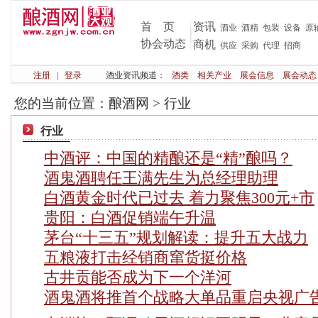
首 页
资讯
酒业
酒精
包装
设备
原
协会动态
商机
供应
采购
代理
招商
注册
|
登录
酒业资讯频道：
酒类
相关产业
展会信息
展会动态
您的当前位置：
酿酒网
>
行业
行业
中酒评：中国的精酿还是“精”酿吗？
酒鬼酒聘任王满先生为总经理助理
白酒黄金时代已过去 着力聚焦300元+市
贵阳：白酒促销端午升温
茅台“十三五”规划解读：提升五大战力
五粮液打击经销商窜货挺价格
古井贡能否成为下一个洋河
酒鬼酒将推首个战略大单品重启央视广