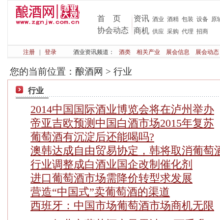
首 页
资讯
酒业
酒精
包装
设备
原
协会动态
商机
供应
采购
代理
招商
注册
|
登录
酒业资讯频道：
酒类
相关产业
展会信息
展会动态
您的当前位置：
酿酒网
>
行业
行业
2014中国国际酒业博览会将在泸州举办
帝亚吉欧预测中国白酒市场2015年复苏
葡萄酒有沉淀后还能喝吗?
澳韩达成自由贸易协定，韩将取消葡萄
行业调整成白酒业国企改制催化剂
进口葡萄酒市场需降价转型求发展
营造“中国式”卖葡萄酒的渠道
西班牙：中国市场葡萄酒市场商机无限