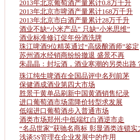
2013年北京葡萄酒产量累计0.8万千升
2013年北京市啤酒产量累计168万千升
2013年北京市白酒产量累计28万千升
酒业不缺“小米产品” 只缺“小米思维”
酒业标准修订促年份酒洗牌
珠江啤酒9位精英通过“高级酿酒师”鉴定
苏州酒水经销商纷纷撤退 盛景不再
朱晶晶：封坛酒，酒业寒潮的另类出路
珠江纯生啤酒在全国品评中名列前茅
保健酒成酒业第四大市场
胜景干黄单品刷新中国黄酒销售纪录
进口葡萄酒市场需降价转型求发展
低端进口葡萄酒步入普通市场
酒类市场郑州:中低端红白酒逆市走
“名品世家”获驰名商标 彰显酒类连锁实
浅谈5S管理在企业发展中的作用