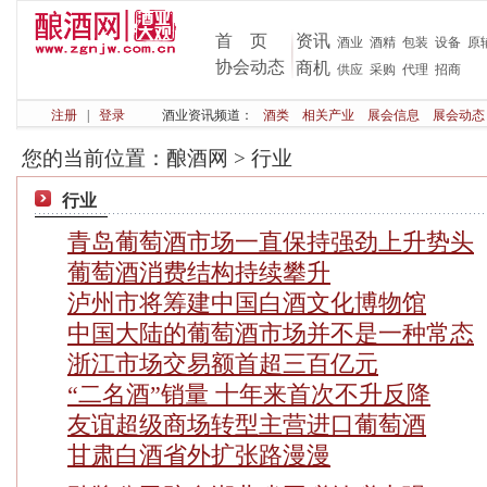
首 页
资讯
酒业
酒精
包装
设备
原
协会动态
商机
供应
采购
代理
招商
注册
|
登录
酒业资讯频道：
酒类
相关产业
展会信息
展会动态
您的当前位置：
酿酒网
>
行业
行业
青岛葡萄酒市场一直保持强劲上升势头
葡萄酒消费结构持续攀升
泸州市将筹建中国白酒文化博物馆
中国大陆的葡萄酒市场并不是一种常态
浙江市场交易额首超三百亿元
“二名酒”销量 十年来首次不升反降
友谊超级商场转型主营进口葡萄酒
甘肃白酒省外扩张路漫漫