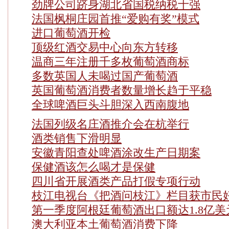
劲牌公司跻身湖北省国税纳税十强
法国枫桐庄园首推“爱购有奖”模式
进口葡萄酒开检
顶级红酒交易中心向东方转移
温商三年注册千多枚葡萄酒商标
多数英国人未喝过国产葡萄酒
英国葡萄酒消费者数量增长趋于平稳
全球啤酒巨头斗胆深入西南腹地
法国列级名庄酒推介会在杭举行
酒类销售下滑明显
安徽青阳查处啤酒涂改生产日期案
保健酒该怎么喝才是保健
四川省开展酒类产品打假专项行动
枝江电视台《把酒问枝江》栏目获市民
第一季度阿根廷葡萄酒出口额达1.8亿美
澳大利亚本土葡萄酒消费下降